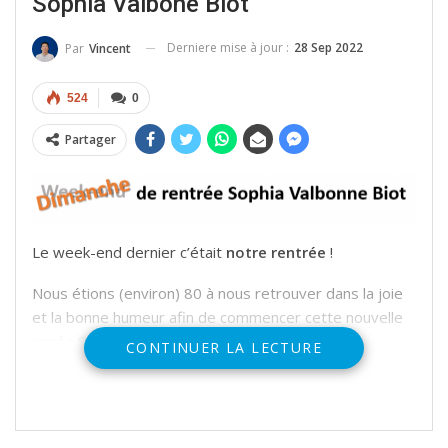
Sophia Valbone Biot
Derniere mise à jour :
28 Sep 2022
Par
Vincent
524
0
Partager
Le week-end dernier c’était
notre rentrée
!
Nous étions (environ) 80 à nous retrouver dans la joie
et la bonne humeur afin de commencer cette nouvelle
année Scoute qui s’annonce prometteuse.
CONTINUER LA LECTURE