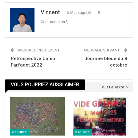
Vincent
5 Message(s)
0
Commentaire(s)
MESSAGE PRÉCÉDENT
MESSAGE SUIVANT
Retrospective Camp
Journée bleue du 8
Farfadet 2022
octobre
Ce week-end a été réduit à un seul jour, à cause des
conditions météorologiques, et c’était une sage
VOUS POURRIEZ AUSSI AIMER
Tout Le Texte
décision, car en effet, le samedi fut très pluvieux.
GROUPES
GROUPES