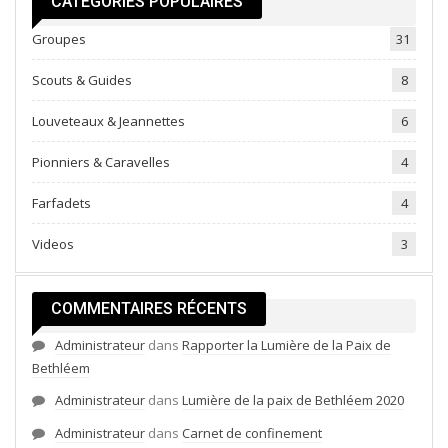
CATÉGORIES POPULAIRES
Groupes
31
Scouts & Guides
8
Louveteaux & Jeannettes
6
Pionniers & Caravelles
4
Farfadets
4
Videos
3
COMMENTAIRES RÉCENTS
Administrateur
dans
Rapporter la Lumière de la Paix de
Bethléem
Administrateur
dans
Lumière de la paix de Bethléem 2020
Ce fut une journée teintée de bonne humeur ,
Administrateur
dans
Carnet de confinement