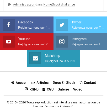
d’amusements et de partage.
Administrateur
dans
HomeScout challenge
Facebook
Twitter
Rejoignez nous sur facebook
Rejoignez-nous sur Twitter
Youtube
Instagram
Rejoignez-nous sur Youtube
Rejoignez-nous sur Instagram
Mailchimp
Rejoignez-nous sur Newsletter
Accueil
Articles
Docs En Stock
Contact
RGPD
CGU
Galerie
Vidéo
© 2015 - 2026 Toute reproduction est interdite sans l'autorisation de
l'auteur. Design par
Ludovic D.