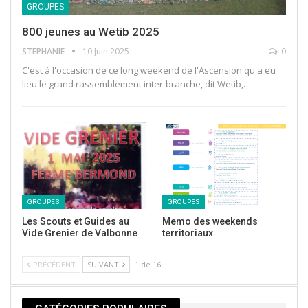
GROUPES
800 jeunes au Wetib 2025
STEPHANIE
10 Juin 2025
0
C'est à l'occasion de ce long weekend de l'Ascension qu'a eu
lieu le grand rassemblement inter-branche, dit Wetib,…
Puis dans l’après midi, nous avons assistés aux
projections des retrospectives des camps, fait un
grand jeu et fini par un temps de prière et louange
GROUPES
GROUPES
animé par Elodie et notre père Jean.
Les Scouts et Guides au
Memo des weekends
Vide Grenier de Valbonne
territoriaux
PRÉCÉDENT
SUIVANT
1 de 16