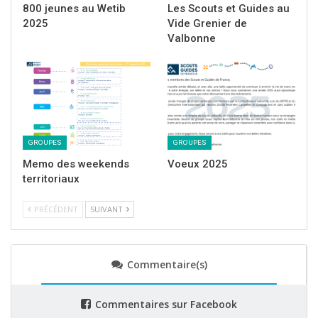
800 jeunes au Wetib
Les Scouts et Guides au
2025
Vide Grenier de
Valbonne
Nous avons donc procédé aux retrouvailles, inscriptions
GROUPES
GROUPES
administratives, jeux en groupes, puis fait la montée
Memo des weekends
Voeux 2025
des couleurs en matinée.
territoriaux
PRÉCÉDENT
SUIVANT
Commentaire(s)
Commentaires sur Facebook