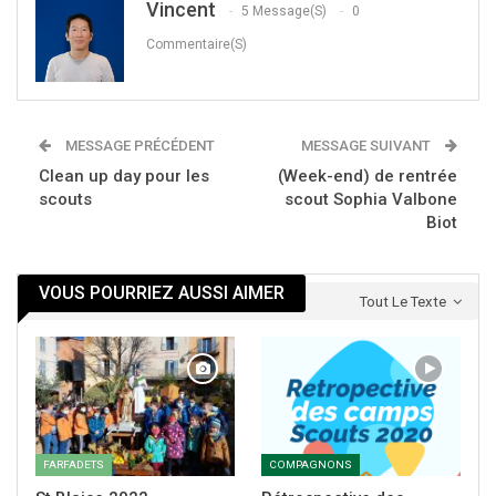
Vincent
5 Message(s)
0
Commentaire(s)
Merci aux
farfadets
,
Merci aux
parents
farfadets,
MESSAGE PRÉCÉDENT
MESSAGE SUIVANT
Merci à
Florian
responsable et
Remy
guitariste
Clean up day pour les
(Week-end) de rentrée
chanteur
scouts
scout Sophia Valbone
Biot
VOUS POURRIEZ AUSSI AIMER
Tout Le Texte
FARFADETS
COMPAGNONS