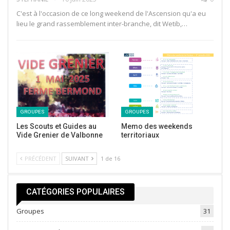
C'est à l'occasion de ce long weekend de l'Ascension qu'a eu
lieu le grand rassemblement inter-branche, dit Wetib,…
GROUPES
GROUPES
Les Scouts et Guides au
Memo des weekends
Vide Grenier de Valbonne
territoriaux
PRÉCÉDENT
SUIVANT
1 de 16
CATÉGORIES POPULAIRES
Groupes
31