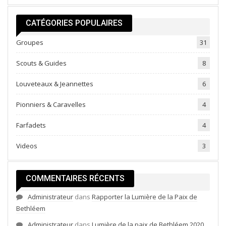
CATÉGORIES POPULAIRES
Groupes
31
Scouts & Guides
8
Louveteaux & Jeannettes
6
Pionniers & Caravelles
4
Farfadets
4
Videos
3
COMMENTAIRES RÉCENTS
Administrateur
dans
Rapporter la Lumière de la Paix de
Bethléem
Administrateur
dans
Lumière de la paix de Bethléem 2020