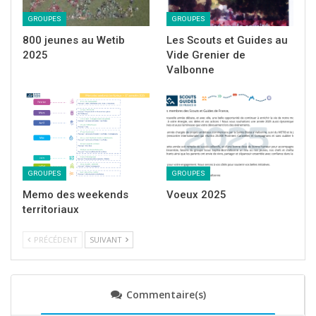
GROUPES
GROUPES
Du mégot de cigarette aux barres de fer et autres
800 jeunes au Wetib
Les Scouts et Guides au
objets incongrus, rien n’a été épargné aux regards
2025
Vide Grenier de
affutés de nos
Valbonne
GROUPES
GROUPES
Memo des weekends
Voeux 2025
territoriaux
PRÉCÉDENT
SUIVANT
Commentaire(s)
jeunes scouts. Avec autant d’entrain que s’ils avaient