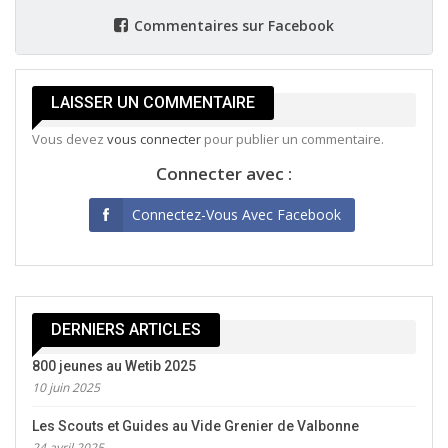
été lachés dans un parc d’attractions, et n’hésitant
devant aucun feuillage ou passage obstrué, ces jeunes
Commentaires sur Facebook
traquaient, localisaient, identifiaient les déchets aux
alentours et faisaient tout pour délivrer notre parc de
leurs présences.
LAISSER UN COMMENTAIRE
Après 2 heures de dures labeurs, nous nous sommes
Vous devez
vous connecter
pour publier un commentaire.
restaurés grâce à un merveilleux gouter préparée par
Connecter avec :
Christelle et Betty.
Connectez-Vous Avec Facebook
DERNIERS ARTICLES
800 jeunes au Wetib 2025
10 juin 2025
Les Scouts et Guides au Vide Grenier de Valbonne
24 avril 2025