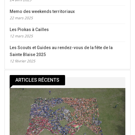
Memo des weekends territoriaux
22 mars 2025
Merci à la mairie de Valbonne Sophia-Antipolis de nous
Les Piokas à Cailles
avoir donné le matériel.
12 mars 2025
Merci aux parents accompagnateurs.
Les Scouts et Guides au rendez-vous de la fête de la
Merci à Christelle et Betty pour le gouter.
Sainte Blaise 2025
Merci à ceux que j’oublie.
12 février 2025
ARTICLES RÉCENTS