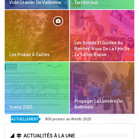
Vide Grenier De Valbonne
Territoriaux
Les Scouts Et Guides Au
Rendez-Vous De La Fête De
Les Piokas À Cailles
La Sainte Blaise…
Propager La Lumière De
Voeux 2025
Bethléem
800 jeunes au Wetib 2025
ACTUELLEMENT
ACTUALITÉS À LA UNE