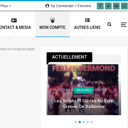
Plus
Se Connecter / S'incrire
ONTACT & MEDIA
MON COMPTE
AUTRES LIENS
acter un responsable
ACTUELLEMENT
GROUPES
OUPES
Les Scouts Et Guides Au Vide
Au Wetib 2025
Grenier De Valbonne