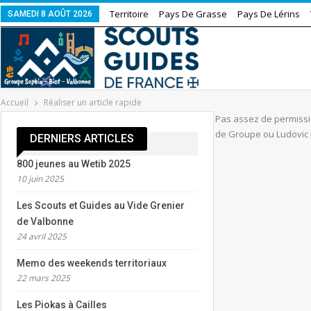
Territoire
Pays De Grasse
Pays De Lérins
SAMEDI 8 AOÛT 2026
Accueil
Réaliser un article rapide
Pas assez de permissio
de Groupe ou Ludovic p
DERNIERS ARTICLES
800 jeunes au Wetib 2025
10 juin 2025
Les Scouts et Guides au Vide Grenier
de Valbonne
24 avril 2025
Memo des weekends territoriaux
22 mars 2025
Les Piokas à Cailles