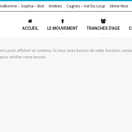
Valbonne – Sophia – Biot
Antibes
Cagnes – Val Du Loup
3ème Nice
ACCUEIL
LE MOUVEMENT
TRANCHES D’AGE
C
ns pour afficher ce contenu. Si vous avez besoin de cette fonction, cont
our vérifier votre besoin.
ARTICLES
Les Scouts Et Guides Au
GR
Rendez-Vous De La Fête De La
Sainte…
800 Jeunes 