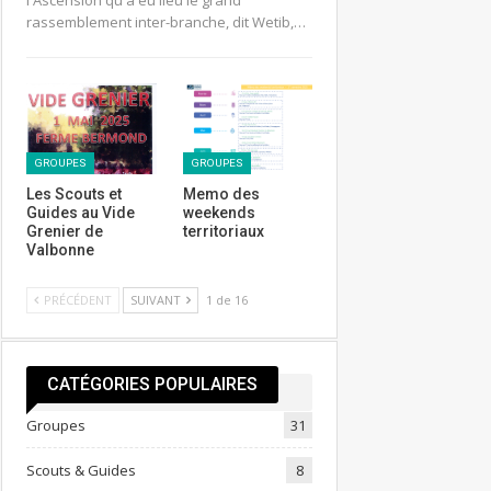
l'Ascension qu'a eu lieu le grand
rassemblement inter-branche, dit Wetib,…
GROUPES
GROUPES
Les Scouts et
Memo des
Guides au Vide
weekends
Grenier de
territoriaux
Valbonne
PRÉCÉDENT
SUIVANT
1 de 16
CATÉGORIES POPULAIRES
Groupes
31
Scouts & Guides
8