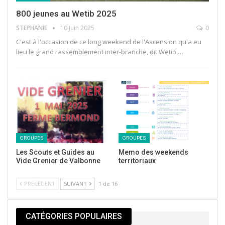
800 jeunes au Wetib 2025
STEPHANIE
10 Juin 2025
0
C'est à l'occasion de ce long weekend de l'Ascension qu'a eu
lieu le grand rassemblement inter-branche, dit Wetib,…
GROUPES
GROUPES
Les Scouts et Guides au
Memo des weekends
Vide Grenier de Valbonne
territoriaux
PRÉCÉDENT
SUIVANT
1 de 16
CATÉGORIES POPULAIRES