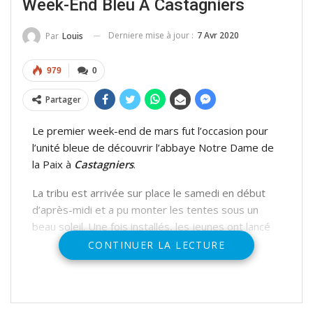
Week-End Bleu À Castagniers
Derniere mise à jour :
7 Avr 2020
Par
Louis
979
0
Partager
Le premier week-end de mars fut l’occasion pour
l’unité bleue de découvrir l’abbaye Notre Dame de
la Paix à
Castagniers
.
La tribu est arrivée sur place le samedi en début
d’après-midi et a pu monter les tentes sous un
beau soleil. Une fois installés, les jeunes ont lancé
leur projet d’année :
CONTINUER LA LECTURE
chaque équipage a écrit des messages adressés
aux scouts italiens avec qui ils échangeront durant
l’année.