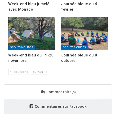
Week-end bleu jumelé
Journée bleue du 4
mode, un test culinaire pomme-ketchup ou des
avec Monaco
février
croyances farfelues. Une franche rigolade !
SCOUTS & GUIDES
SCOUTS & GUIDES
Week-end bleu du 19-20
Journée bleue du 8
novembre
octobre
PRÉCÉDENT
SUIVANT
Commentaire(s)
Commentaires sur Facebook